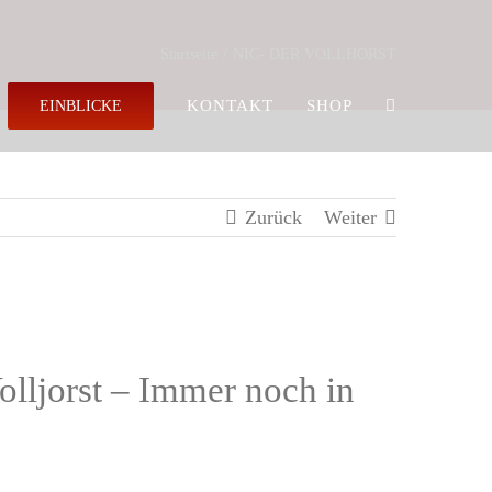
Startseite
NIC- DER VOLLHORST
KONTAKT
SHOP
EINBLICKE
Zurück
Weiter
olljorst – Immer noch in