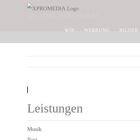
Zum
NIC- DER VOLLHORST
Inhalt
springen
WIR
WERBUNG
BILDER
Leistungen
Musik
Text