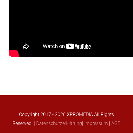
Wenn du willst, teile uns!
Facebook
X
LinkedIn
WhatsApp
E-
Mail
Copyright 2017 -
2026
X
PROMEDIA
All Rights
Reserved. |
Datenschutzerklärung
|
Impressum
|
AGB