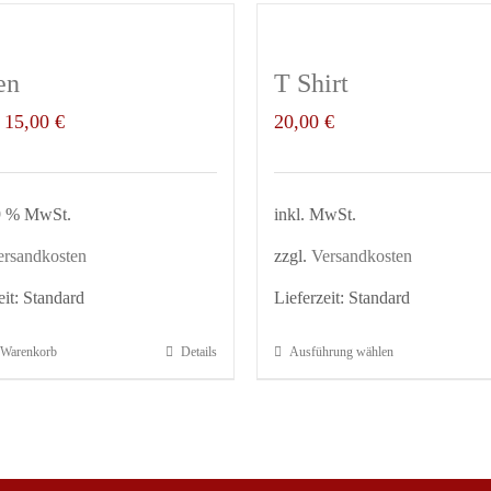
en
T Shirt
Ursprünglicher
Aktueller
15,00
€
20,00
€
Preis
Preis
war:
ist:
19 % MwSt.
inkl. MwSt.
20,00 €
15,00 €.
ersandkosten
zzgl.
Versandkosten
eit:
Standard
Lieferzeit:
Standard
 Warenkorb
Details
Ausführung wählen
Dieses
Produkt
weist
mehrere