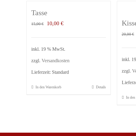
Tasse
Kiss
Ursprünglicher
Aktueller
10,00
€
15,00
€
Preis
Preis
20,00
€
war:
ist:
inkl. 19 % MwSt.
15,00 €
10,00 €.
inkl. 
zzgl.
Versandkosten
zzgl.
V
Lieferzeit:
Standard
Lieferz
In den Warenkorb
Details
In den