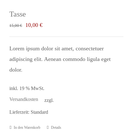
Tasse
Ursprünglicher
Aktueller
10,00
€
15,00
€
Preis
Preis
war:
ist:
Lorem ipsum dolor sit amet, consectetuer
15,00 €
10,00 €.
adipiscing elit. Aenean commodo ligula eget
dolor.
inkl. 19 % MwSt.
Versandkosten
zzgl.
Lieferzeit:
Standard
In den Warenkorb
Details