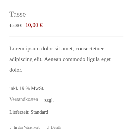
Tasse
Ursprünglicher
Aktueller
10,00
€
15,00
€
Preis
Preis
war:
ist:
Lorem ipsum dolor sit amet, consectetuer
15,00 €
10,00 €.
adipiscing elit. Aenean commodo ligula eget
dolor.
inkl. 19 % MwSt.
Versandkosten
zzgl.
Lieferzeit:
Standard
In den Warenkorb
Details