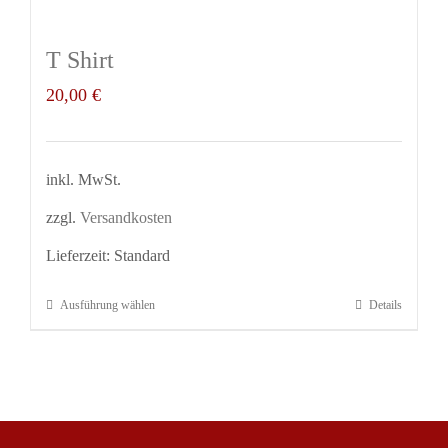
T Shirt
20,00
€
inkl. MwSt.
zzgl.
Versandkosten
Lieferzeit:
Standard
Ausführung wählen
Details
Dieses
Produkt
weist
mehrere
Varianten