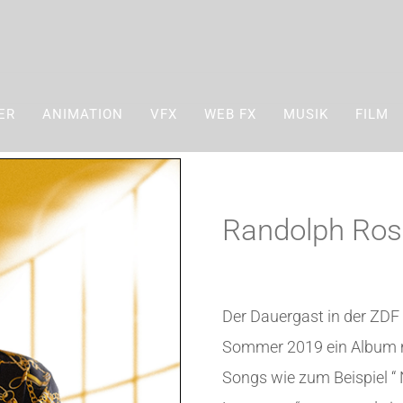
ER
ANIMATION
VFX
WEB FX
MUSIK
FILM
Randolph Ros
Der Dauergast in der ZDF 
Sommer 2019 ein Album mi
Songs wie zum Beispiel “ Nu