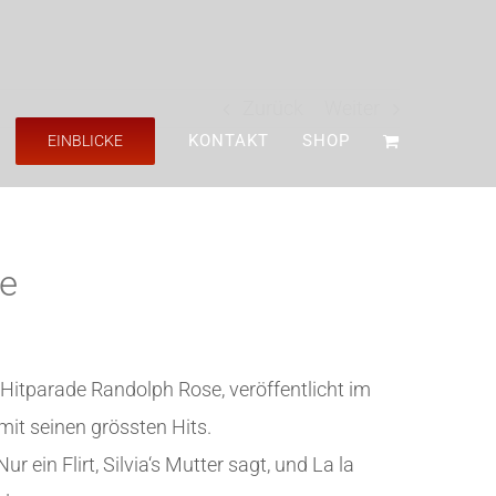
Zurück
Weiter
KONTAKT
SHOP
EINBLICKE
e
Hitparade Randolph Rose, veröffentlicht im
t seinen grössten Hits.
r ein Flirt, Silvia‘s Mutter sagt, und La la