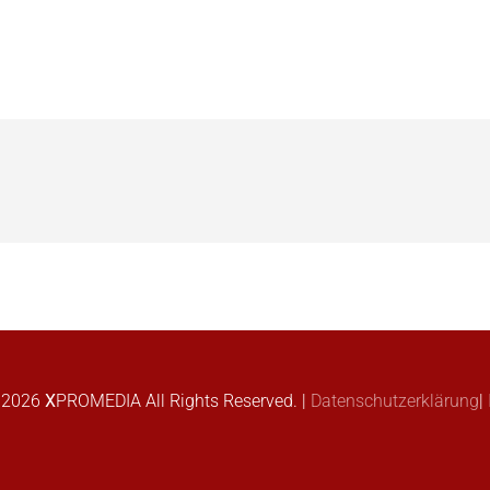
-
2026
X
PROMEDIA
All Rights Reserved. |
Datenschutzerklärung
|