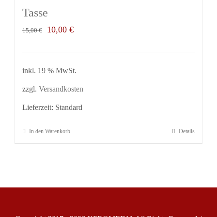
Tasse
Ursprünglicher
Aktueller
10,00
€
15,00
€
Preis
Preis
war:
ist:
inkl. 19 % MwSt.
15,00 €
10,00 €.
zzgl.
Versandkosten
Lieferzeit:
Standard
In den Warenkorb
Details