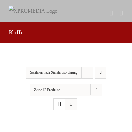
Zum
Inhalt
springen
Kaffe
Sortieren nach
Standardsortierung
Zeige
12 Produkte