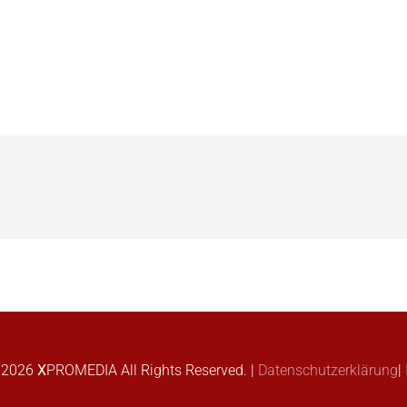
-
2026
X
PROMEDIA
All Rights Reserved. |
Datenschutzerklärung
|