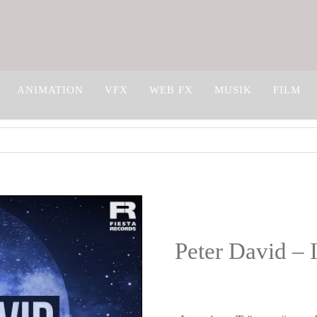
ANIMATION
VFX
WEB FX
MUSIK
FILM
Peter David –