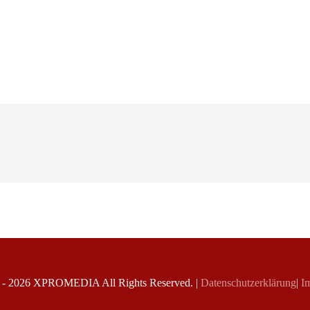
 -
2026
X
PROMEDIA
All Rights Reserved. |
Datenschutzerklärung
|
Im