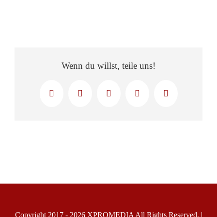
Wenn du willst, teile uns!
Facebook
X
LinkedIn
WhatsApp
E-
Mail
Copyright 2017 -
2026
X
PROMEDIA
All Rights Reserved. |