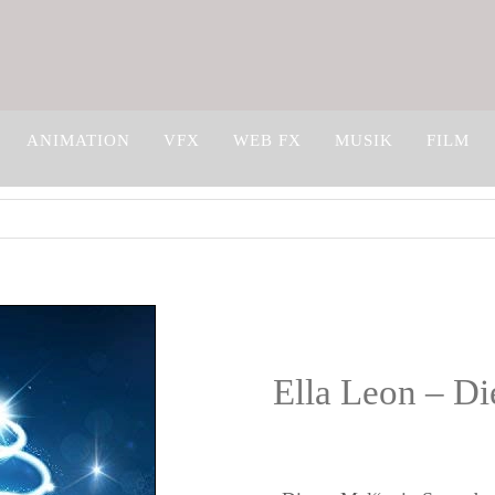
ANIMATION
VFX
WEB FX
MUSIK
FILM
Ella Leon – Di