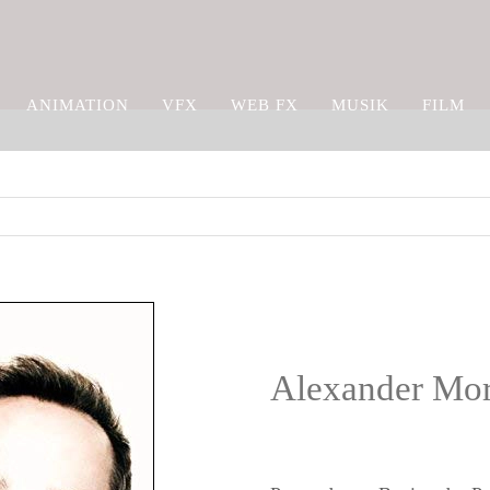
ANIMATION
VFX
WEB FX
MUSIK
FILM
Alexander Mor