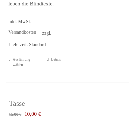
leben die Blindtexte.
inkl. MwSt.
Versandkosten
zzgl.
Lieferzeit:
Standard
Ausführung
Details
Dieses
wählen
Produkt
weist
mehrere
Varianten
Tasse
auf.
Ursprünglicher
Aktueller
10,00
€
15,00
€
Die
Preis
Preis
Optionen
war:
ist: