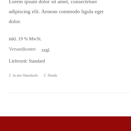
Lorem ipsum dolor sit amet, consectetuer
können
15,00 €
10,00 €.
adipiscing elit. Aenean commodo ligula eget
auf
dolor.
der
Produktseite
inkl. 19 % MwSt.
gewählt
Versandkosten
zzgl.
werden
Lieferzeit:
Standard
In den Warenkorb
Details