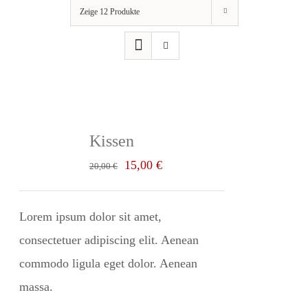
Zeige
12 Produkte
Kissen
Ursprünglicher
Aktueller
15,00
€
20,00
€
Preis
Preis
war:
ist:
Lorem ipsum dolor sit amet,
20,00 €
15,00 €.
consectetuer adipiscing elit. Aenean
commodo ligula eget dolor. Aenean
massa.