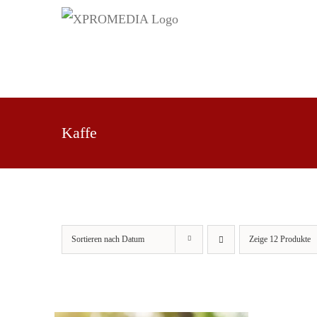
Zum
Inhalt
springen
WIR
WERBUNG
BILDER
Kaffe
Sortieren nach
Datum
Zeige
12 Produkte