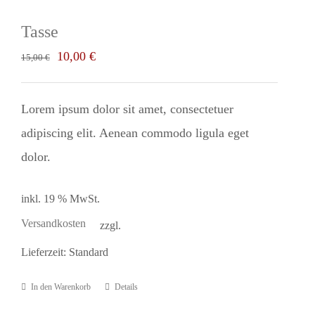
Tasse
Ursprünglicher
Aktueller
10,00
€
15,00
€
Preis
Preis
war:
ist:
Lorem ipsum dolor sit amet, consectetuer
15,00 €
10,00 €.
adipiscing elit. Aenean commodo ligula eget
dolor.
inkl. 19 % MwSt.
Versandkosten
zzgl.
Lieferzeit:
Standard
In den Warenkorb
Details