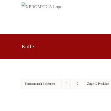
Zum
Inhalt
springen
WIR
WERBUNG
BILDER
Kaffe
Sortieren nach
Beliebtheit
Zeige
12 Produkte