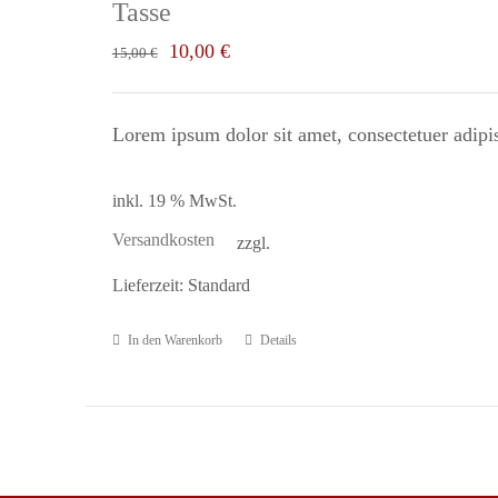
Tasse
Ursprünglicher
Aktueller
10,00
€
15,00
€
Preis
Preis
war:
ist:
Lorem ipsum dolor sit amet, consectetuer adipi
15,00 €
10,00 €.
inkl. 19 % MwSt.
Versandkosten
zzgl.
Lieferzeit:
Standard
In den Warenkorb
Details