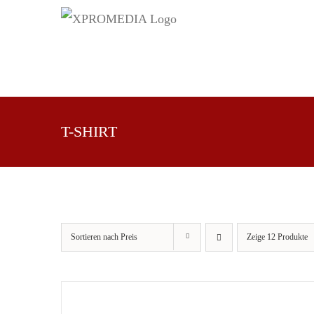
Zum
Inhalt
springen
WIR
WERBUNG
BILDER
T-SHIRT
Sortieren nach
Preis
Zeige
12 Produkte