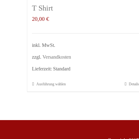
T Shirt
20,00
€
inkl. MwSt.
zzgl.
Versandkosten
Lieferzeit:
Standard
Ausführung wählen
Details
Dieses
Produkt
weist
mehrere
Varianten
auf.