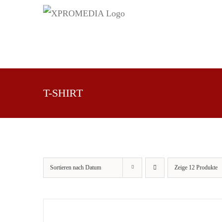
Zum
Inhalt
springen
WIR
WERBUNG
BILDER
T-SHIRT
Sortieren nach
Datum
Zeige
12 Produkte