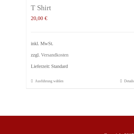
T Shirt
20,00
€
inkl. MwSt.
zzgl.
Versandkosten
Lieferzeit:
Standard
Ausführung wählen
Details
Dieses
Produkt
weist
mehrere
Varianten
auf.