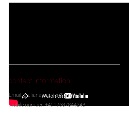
contact information
Email: giulianabraeuer@gmx.de
mobile number: +4917687844248