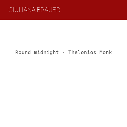
Zum
GIULIANA BRÄUER
Inhalt
springen
Round midnight - Thelonios Monk